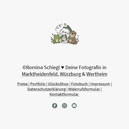
©Romina Schiegl
♥
Deine Fotografin in
Marktheidenfeld
,
Würzburg
&
Wertheim
Preise
|
Portfolio
|
GlücksShop
|
Fotobuch
|
Impressum
|
Datenschutzerklärung
|
Widerrufsformular
|
Kontaktformular